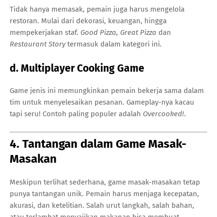
Tidak hanya memasak, pemain juga harus mengelola
restoran. Mulai dari dekorasi, keuangan, hingga
mempekerjakan staf.
Good Pizza, Great Pizza
dan
Restaurant Story
termasuk dalam kategori ini.
d. Multiplayer Cooking Game
Game jenis ini memungkinkan pemain bekerja sama dalam
tim untuk menyelesaikan pesanan. Gameplay-nya kacau
tapi seru! Contoh paling populer adalah
Overcooked!
.
4. Tantangan dalam Game Masak-
Masakan
Meskipun terlihat sederhana, game masak-masakan tetap
punya tantangan unik. Pemain harus menjaga kecepatan,
akurasi, dan ketelitian. Salah urut langkah, salah bahan,
atau terlambat menyajikan makanan bisa membuat