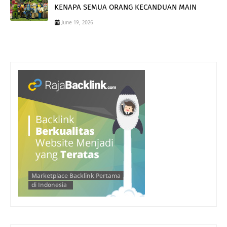
KENAPA SEMUA ORANG KECANDUAN MAIN
June 19, 2026