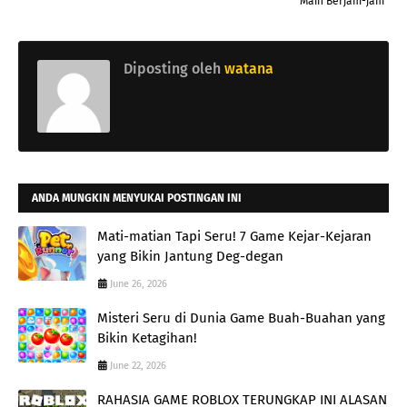
Main Berjam-jam
Diposting oleh
watana
ANDA MUNGKIN MENYUKAI POSTINGAN INI
Mati-matian Tapi Seru! 7 Game Kejar-Kejaran
yang Bikin Jantung Deg-degan
June 26, 2026
Misteri Seru di Dunia Game Buah-Buahan yang
Bikin Ketagihan!
June 22, 2026
RAHASIA GAME ROBLOX TERUNGKAP INI ALASAN