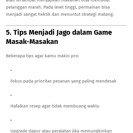
pelanggan marah. Pada level tinggi, permainan bisa
menjadi sangat hektik dan menuntut strategi matang.
5. Tips Menjadi Jago dalam Game
Masak-Masakan
Beberapa tips agar kamu makin pro:
Fokus pada prioritas pesanan yang paling mendesak
Hafalkan resep agar tidak membuang waktu
Upgrade dapur atau peralatan jika memungkinkan