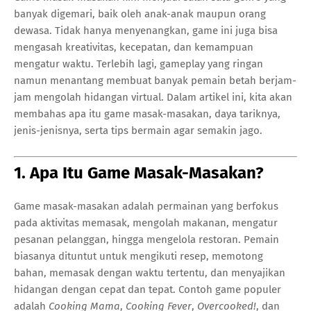
banyak digemari, baik oleh anak-anak maupun orang
dewasa. Tidak hanya menyenangkan, game ini juga bisa
mengasah kreativitas, kecepatan, dan kemampuan
mengatur waktu. Terlebih lagi, gameplay yang ringan
namun menantang membuat banyak pemain betah berjam-
jam mengolah hidangan virtual. Dalam artikel ini, kita akan
membahas apa itu game masak-masakan, daya tariknya,
jenis-jenisnya, serta tips bermain agar semakin jago.
1. Apa Itu Game Masak-Masakan?
Game masak-masakan adalah permainan yang berfokus
pada aktivitas memasak, mengolah makanan, mengatur
pesanan pelanggan, hingga mengelola restoran. Pemain
biasanya dituntut untuk mengikuti resep, memotong
bahan, memasak dengan waktu tertentu, dan menyajikan
hidangan dengan cepat dan tepat. Contoh game populer
adalah
Cooking Mama
,
Cooking Fever
,
Overcooked!
, dan