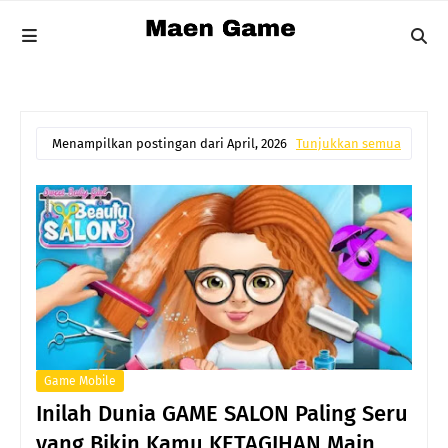
Menampilkan postingan dari April, 2026
Tunjukkan semua
Game Mobile
Inilah Dunia GAME SALON Paling Seru
yang Bikin Kamu KETAGIHAN Main