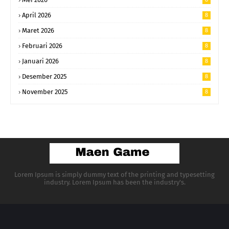
April 2026
8
Maret 2026
8
Februari 2026
8
Januari 2026
8
Desember 2025
8
November 2025
8
Lorem Ipsum is simply dummy text of the printing and typesetting
industry. Lorem Ipsum has been the industry's.