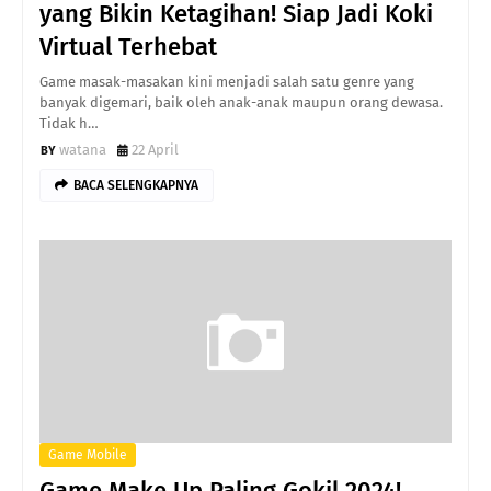
yang Bikin Ketagihan! Siap Jadi Koki
Virtual Terhebat
Game masak-masakan kini menjadi salah satu genre yang
banyak digemari, baik oleh anak-anak maupun orang dewasa.
Tidak h…
watana
22 April
BACA SELENGKAPNYA
Game Mobile
Game Make Up Paling Gokil 2024!