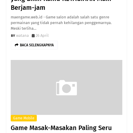
Berjam-jam
maengame.web.id - Game salon adalah salah satu genre
permainan yang tidak pernah kehilangan penggemarnya.
Meski terliha…
watana
26 April
BACA SELENGKAPNYA
Game Mobile
Game Masak-Masakan Paling Seru