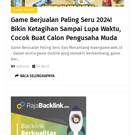
Game Mobile
Game Berjualan Paling Seru 2024!
Bikin Ketagihan Sampai Lupa Waktu,
Cocok Buat Calon Pengusaha Muda
Game Berjualan Paling Seru dan Menantang maengame.web.id
- Dalam dunia game mobile yang semakin berkembang, game
ber…
watana
02 April
BACA SELENGKAPNYA