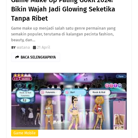
Bikin Wajah Jadi Glowing Seketika
Tanpa Ribet
Game make up menjadi salah satu genre permainan yang
semakin populer, terutama di kalangan pecinta fashion,
beauty, dan…
watana
21 April
BACA SELENGKAPNYA
Game Mobile