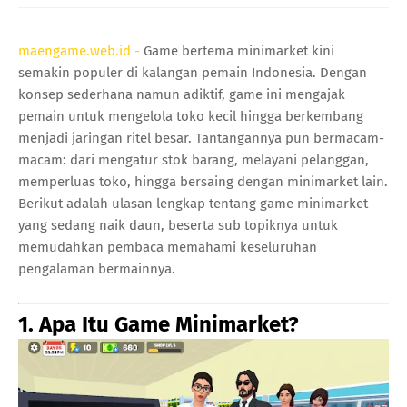
maengame.web.id -
Game bertema minimarket kini
semakin populer di kalangan pemain Indonesia. Dengan
konsep sederhana namun adiktif, game ini mengajak
pemain untuk mengelola toko kecil hingga berkembang
menjadi jaringan ritel besar. Tantangannya pun bermacam-
macam: dari mengatur stok barang, melayani pelanggan,
memperluas toko, hingga bersaing dengan minimarket lain.
Berikut adalah ulasan lengkap tentang game minimarket
yang sedang naik daun, beserta sub topiknya untuk
memudahkan pembaca memahami keseluruhan
pengalaman bermainnya.
1. Apa Itu Game Minimarket?