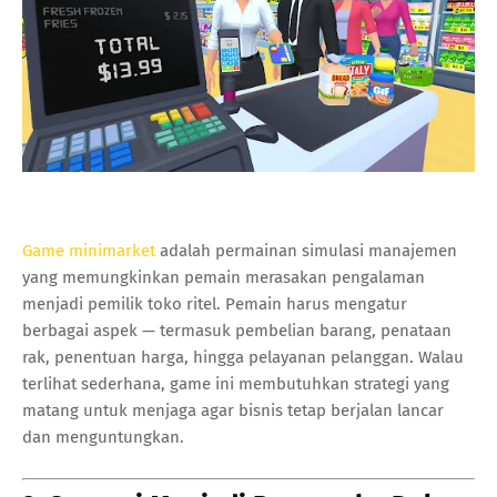
Game minimarket
adalah permainan simulasi manajemen
yang memungkinkan pemain merasakan pengalaman
menjadi pemilik toko ritel. Pemain harus mengatur
berbagai aspek — termasuk pembelian barang, penataan
rak, penentuan harga, hingga pelayanan pelanggan. Walau
terlihat sederhana, game ini membutuhkan strategi yang
matang untuk menjaga agar bisnis tetap berjalan lancar
dan menguntungkan.