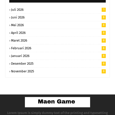
Juli 2026
1
Juni 2026
8
Mei 2026
8
April 2026
8
Maret 2026
8
Februari 2026
8
Januari 2026
8
Desember 2025
8
November 2025
8
Lorem Ipsum is simply dummy text of the printing and typesetting