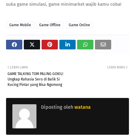
suka game simulasi, game minimarket wajib kamu coba!
Game Mobile
Game Offline
Game Online
LEBIH LAMA
LEBIH BARU
GAME TALKING TOM PALING GOKIL!
Ungkap Rahasia Seru di Balik Si
Kucing Pintar yang Bisa Ngomong
Diposting oleh
watana