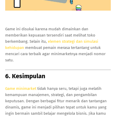
Game ini disukai karena mudah dimainkan dan
memberikan kepuasan tersendiri saat melihat toko
berkembang. Selain itu,
elemen strategi dan simulasi
kehidupan
membuat pemain merasa tertantang untuk
mencari cara terbaik agar minimarketnya menjadi nomor
satu.
6. Kesimpulan
Game minimarket
tidak hanya seru, tetapi juga melatih
kemampuan manajemen, strategi, dan pengambilan
keputusan. Dengan berbagai fitur menarik dan tantangan
dinamis, game ini menjadi pilihan tepat untuk kamu yang
ingin bermain sambil belajar mengelola bisnis. Jika kamu