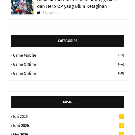
dan Hero OP yang Bikin Ketagihan
16 November
CATEGORIES
Game Mobile
(63)
Game Offline
(64)
Game Online
(60)
ARSIP
Juli 2026
1
Juni 2026
8
Mei 2026
8