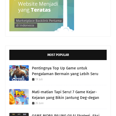
MOST POPULAR
Pentingnya Top Up Game untuk
Pengalaman Bermain yang Lebih Seru
19 Juli
Mati-matian Tapi Seru! 7 Game Kejar-
Kejaran yang Bikin Jantung Deg-degan
26 Juni
GAME MOBA PALING GILA! Strategi, Aksi,