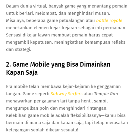
Dalam dunia virtual, banyak game yang menantang pemain
untuk berlari, melompat, dan menghindari musuh.
Misalnya, beberapa game petualangan atau
battle royale
menekankan elemen kejar-kejaran sebagai inti permainan.
Sensasi dikejar lawan membuat pemain harus cepat
mengambil keputusan, meningkatkan kemampuan refleks
dan strategi.
2. Game Mobile yang Bisa Dimainkan
Kapan Saja
Era mobile telah membawa kejar-kejaran ke genggaman
tangan. Game seperti
Subway Surfers
atau
Temple Run
menawarkan pengalaman lari tanpa henti, sambil
mengumpulkan poin dan menghindari rintangan.
Kelebihan game mobile adalah fleksibilitasnya—kamu bisa
bermain di mana saja dan kapan saja, tapi tetap merasakan
ketegangan seolah dikejar sesuatu!